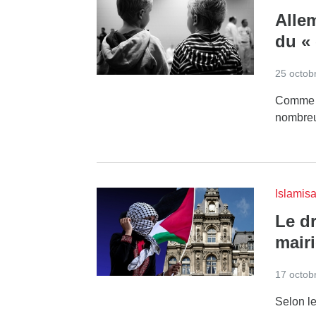
Alle
du « 
25 octob
Comme l
nombreu
Islamisa
Le d
mairi
17 octob
Selon le