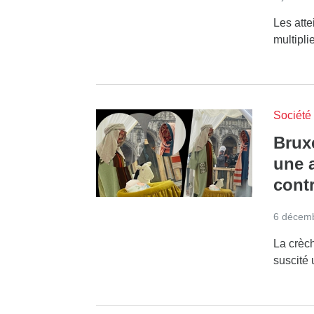
Les atte
multipli
Société
Bruxe
une 
contr
6 décem
La crèc
suscité