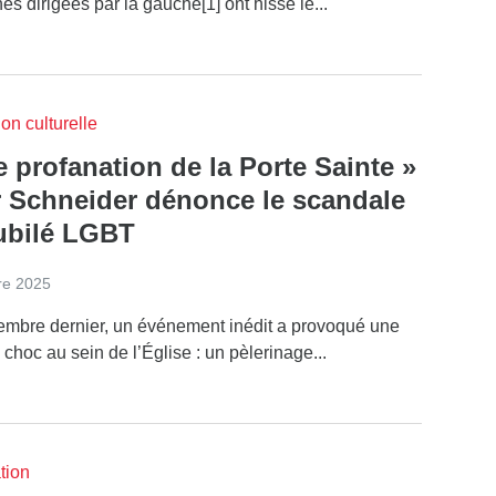
 dirigées par la gauche[1] ont hissé le...
on culturelle
 profanation de la Porte Sainte »
r Schneider dénonce le scandale
ubilé LGBT
re 2025
embre dernier, un événement inédit a provoqué une
choc au sein de l’Église : un pèlerinage...
tion