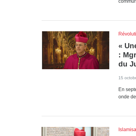
communes
Révoluti
« Une
: Mg
du J
15 octob
En sept
onde de 
Islamisa