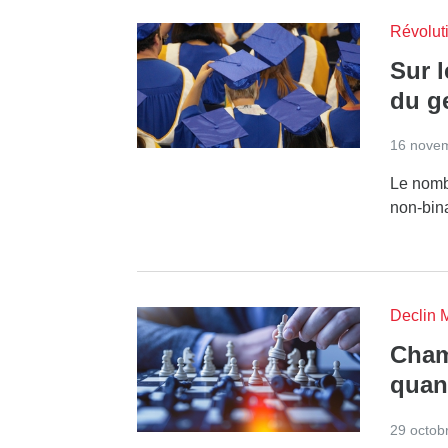
Révoluti
Sur l
du ge
16 nove
Le nomb
non-bina
Declin 
Cham
quand
29 octob