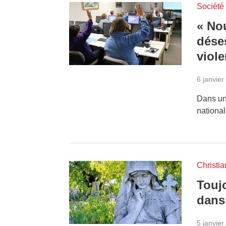
Société
« No
déses
viol
6 janvier
Dans une
national
Christi
Toujo
dans
5 janvier