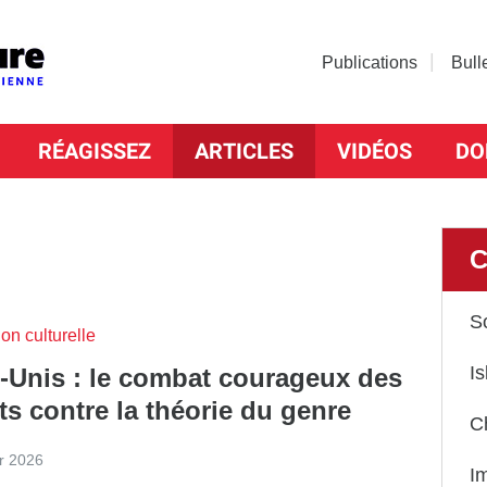
Publications
Bull
RÉAGISSEZ
ARTICLES
VIDÉOS
DO
C
S
on culturelle
Is
s-Unis : le combat courageux des
ts contre la théorie du genre
C
er 2026
I