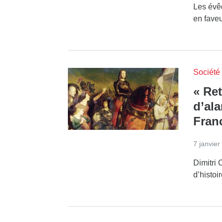
Les évê
en faveur
Société
« Ret
d’ala
Fran
7 janvier
Dimitri 
d’histoi