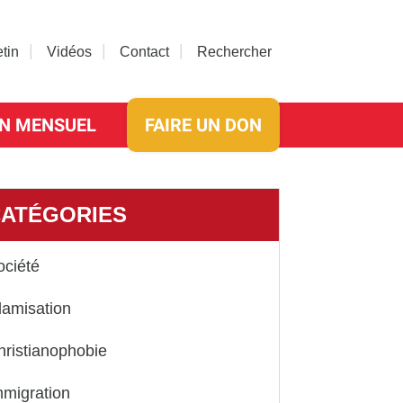
etin
Vidéos
Contact
Rechercher
N MENSUEL
FAIRE UN DON
ATÉGORIES
ociété
lamisation
hristianophobie
mmigration