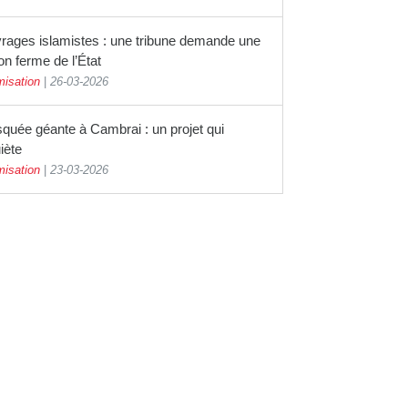
rages islamistes : une tribune demande une
on ferme de l’État
misation
|
26-03-2026
quée géante à Cambrai : un projet qui
iète
misation
|
23-03-2026