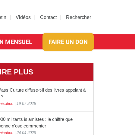
etin
Vidéos
Contact
Rechercher
N MENSUEL
FAIRE UN DON
IRE PLUS
ass Culture diffuse-t-il des livres appelant à
 ?
misation
|
19-07-2026
00 militants islamistes : le chiffre que
sonne n’ose commenter
misation
|
24-04-2026