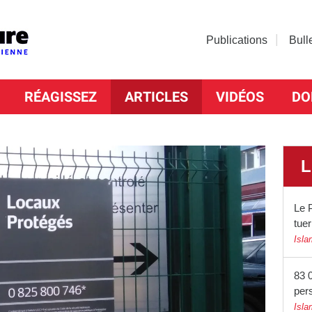
Publications
Bull
RÉAGISSEZ
ARTICLES
VIDÉOS
DO
L
Le P
tuer
Isla
83 0
per
Isla