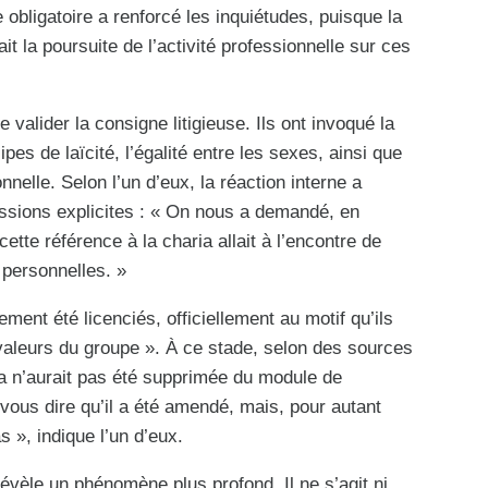
 obligatoire a renforcé les inquiétudes, puisque la
it la poursuite de l’activité professionnelle sur ces
 valider la consigne litigieuse. Ils ont invoqué la
ipes de laïcité, l’égalité entre les sexes, ainsi que
nnelle. Selon l’un d’eux, la réaction interne a
essions explicites : « On nous a demandé, en
ette référence à la charia allait à l’encontre de
 personnelles. »
ement été licenciés, officiellement au motif qu’ils
valeurs du groupe ». À ce stade, selon des sources
ria n’aurait pas été supprimée du module de
 vous dire qu’il a été amendé, mais, pour autant
s », indique l’un d’eux.
 révèle un phénomène plus profond. Il ne s’agit ni