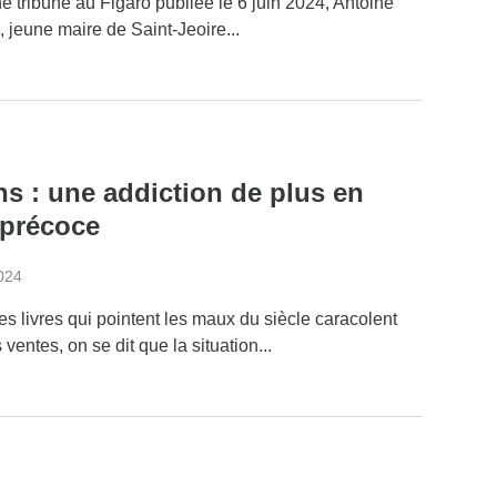
 tribune au Figaro publiée le 6 juin 2024, Antoine
, jeune maire de Saint-Jeoire...
ns : une addiction de plus en
 précoce
2024
s livres qui pointent les maux du siècle caracolent
 ventes, on se dit que la situation...