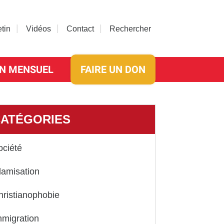
etin
Vidéos
Contact
Rechercher
N MENSUEL
FAIRE UN DON
ATÉGORIES
ociété
lamisation
hristianophobie
mmigration