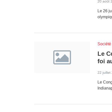
20 août 
Le 26 ju
olympiq
Société
Le Co
foi a
22 juille
Le Congr
Indianap