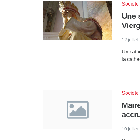
Société
Une 
Vierg
12 juille
Un cath
la cathé
Société
Mair
accru
10 juille