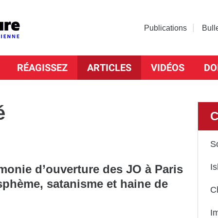
Publications
Bull
RÉAGISSEZ
ARTICLES
VIDÉOS
DO
é
C
S
Is
monie d’ouverture des JO à Paris
asphème, satanisme et haine de
C
I