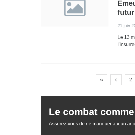
Emeu
futur
21 juin 
Le 13 m
l'insurr
2
Le combat commen
Assurez-vous de ne manquer aucun artic