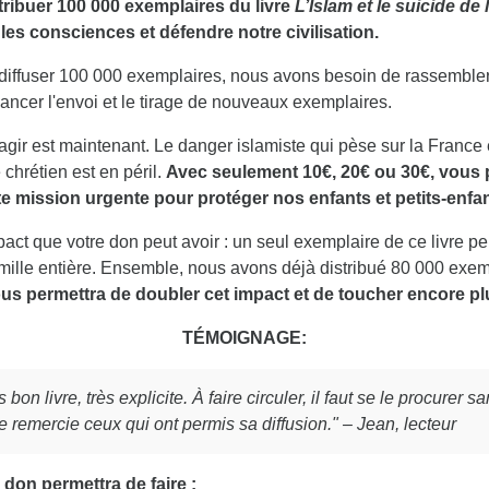
ribuer 100 000 exemplaires du livre
L’Islam et le suicide de
 les consciences et défendre notre civilisation.
diffuser 100 000 exemplaires, nous avons besoin de rassemble
nancer l'envoi et le tirage de nouveaux exemplaires.
gir est maintenant. Le danger islamiste qui pèse sur la France e
 chrétien est en péril.
Avec seulement 10€, 20€ ou 30€, vous 
te mission urgente pour protéger nos enfants et petits-enfan
act que votre don peut avoir : un seul exemplaire de ce livre peu
mille entière. Ensemble, nous avons déjà distribué 80 000 exem
us permettra de doubler cet impact et de toucher encore pl
TÉMOIGNAGE:
s bon livre, très explicite. À faire circuler, il faut se le procurer s
e remercie ceux qui ont permis sa diffusion." – Jean, lecteur
 don permettra de faire :