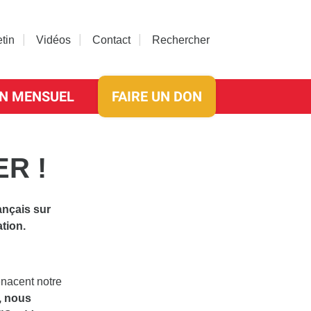
etin
Vidéos
Contact
Rechercher
N MENSUEL
FAIRE UN DON
R !
ançais sur
ation.
enacent notre
, nous