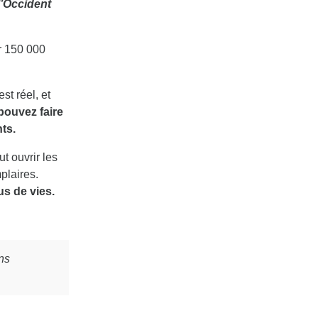
 l’Occident
r 150 000
st réel, et
pouvez faire
ts.
t ouvrir les
plaires.
us de vies.
ans