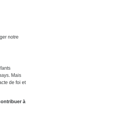
ger notre
fants
 pays. Mais
cte de foi et
contribuer à