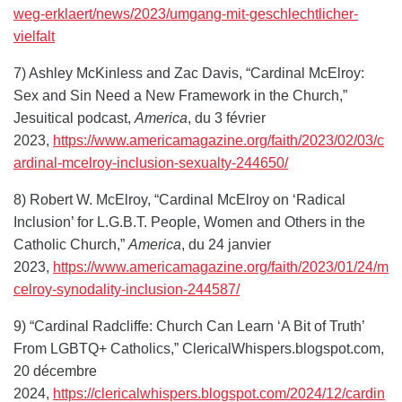
weg-erklaert/news/2023/umgang-mit-geschlechtlicher-
vielfalt
7) Ashley McKinless and Zac Davis, “Cardinal McElroy:
Sex and Sin Need a New Framework in the Church,”
Jesuitical podcast,
America
, du 3 février
2023,
https://www.americamagazine.org/faith/2023/02/03/c
ardinal-mcelroy-inclusion-sexualty-244650/
8) Robert W. McElroy, “Cardinal McElroy on ‘Radical
Inclusion’ for L.G.B.T. People, Women and Others in the
Catholic Church,”
America
, du 24 janvier
2023,
https://www.americamagazine.org/faith/2023/01/24/m
celroy-synodality-inclusion-244587/
9) “Cardinal Radcliffe: Church Can Learn ‘A Bit of Truth’
From LGBTQ+ Catholics,” ClericalWhispers.blogspot.com,
20 décembre
2024,
https://clericalwhispers.blogspot.com/2024/12/cardin