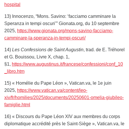
hospital
13) Innocenzo, “Mons. Savino: ‘facciamo camminare la
Speranza in tempi oscuri’” Gionata.org, du 10 septembre
2025,
https://www.gionata.org/mons-savino-facciamo-
camminare-la-speranza-in-tempi-oscuri/
14)
Les Confessions de Saint Augustin
, trad. de E. Tréhorel
et G. Bouissou, Livre X, chap. 1,
§1,
https://www.augustinus.it/francese/confessioni/conf_10
_libro.htm
15) « Homélie du Pape Léon », Vatican.va, le 1e juin
2025,
https://www.vatican.va/content/leo-
xiv/fr/homilies/2025/documents/20250601-omelia-giubileo-
famiglie.html
16) « Discours du Pape Léon XIV aux membres du corps
diplomatique accrédité près le Saint-Siège », Vatican.va, le