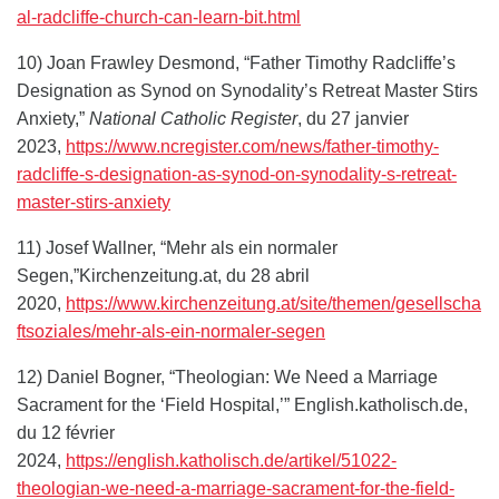
al-radcliffe-church-can-learn-bit.html
10) Joan Frawley Desmond, “Father Timothy Radcliffe’s
Designation as Synod on Synodality’s Retreat Master Stirs
Anxiety,”
National Catholic Register
, du 27 janvier
2023,
https://www.ncregister.com/news/father-timothy-
radcliffe-s-designation-as-synod-on-synodality-s-retreat-
master-stirs-anxiety
11) Josef Wallner, “Mehr als ein normaler
Segen,”Kirchenzeitung.at, du 28 abril
2020,
https://www.kirchenzeitung.at/site/themen/gesellscha
ftsoziales/mehr-als-ein-normaler-segen
12) Daniel Bogner, “Theologian: We Need a Marriage
Sacrament for the ‘Field Hospital,’” English.katholisch.de,
du 12 février
2024,
https://english.katholisch.de/artikel/51022-
theologian-we-need-a-marriage-sacrament-for-the-field-