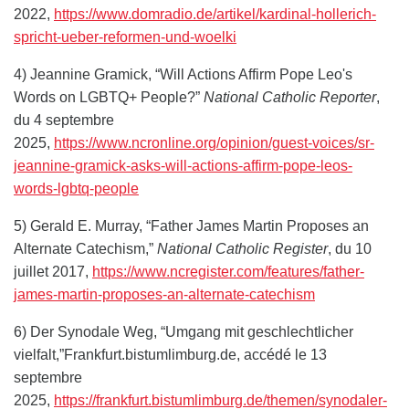
2022,
https://www.domradio.de/artikel/kardinal-hollerich-
spricht-ueber-reformen-und-woelki
4) Jeannine Gramick, “Will Actions Affirm Pope Leo's
Words on LGBTQ+ People?”
National Catholic Reporter
,
du 4 septembre
2025,
https://www.ncronline.org/opinion/guest-voices/sr-
jeannine-gramick-asks-will-actions-affirm-pope-leos-
words-lgbtq-people
5) Gerald E. Murray, “Father James Martin Proposes an
Alternate Catechism,”
National Catholic Register
, du 10
juillet 2017,
https://www.ncregister.com/features/father-
james-martin-proposes-an-alternate-catechism
6) Der Synodale Weg, “Umgang mit geschlechtlicher
vielfalt,”Frankfurt.bistumlimburg.de, accédé le 13
septembre
2025,
https://frankfurt.bistumlimburg.de/themen/synodaler-