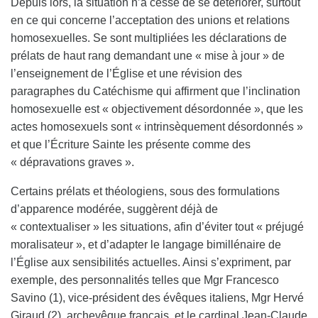
Depuis lors, la situation n’a cessé de se détériorer, surtout
en ce qui concerne l’acceptation des unions et relations
homosexuelles. Se sont multipliées les déclarations de
prélats de haut rang demandant une « mise à jour » de
l’enseignement de l’Église et une révision des
paragraphes du Catéchisme qui affirment que l’inclination
homosexuelle est « objectivement désordonnée », que les
actes homosexuels sont « intrinsèquement désordonnés »
et que l’Écriture Sainte les présente comme des
« dépravations graves ».
Certains prélats et théologiens, sous des formulations
d’apparence modérée, suggèrent déjà de
« contextualiser » les situations, afin d’éviter tout « préjugé
moralisateur », et d’adapter le langage bimillénaire de
l’Église aux sensibilités actuelles. Ainsi s’expriment, par
exemple, des personnalités telles que Mgr Francesco
Savino (1), vice-président des évêques italiens, Mgr Hervé
Giraud (2), archevêque français, et le cardinal Jean-Claude