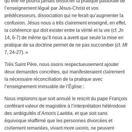
qu’elle ne pourra jamais dissocier la pratique pastorale de
l’enseignement légué par Jésus-Christ et vos
prédécesseurs, dissociation qui ne ferait qu’augmenter la
confusion. Jésus nous a très clairement enseigné, en effet,
la cohérence qui doit exister entre la vérité et la vie (cf.
Jn
14, 6-7) de même qu’Il nous a averti que seule la mise en
pratique de sa doctrine permet de ne pas succomber (cf.
Mt
7, 24-27). »
Très Saint Père, nous osons respectueusement ajouter
deux demandes concrètes, qui manifesteraient clairement
la nécessaire réconciliation de la pratique avec
l’enseignement immuable de l’Église :
Nous implorons que soit annulé le rescrit du pape François
conférant valeur de magistère à l’interprétation hétérodoxe
des ambiguïtés d’
Amoris Laetitia
, et que soit sans
équivoque réaffirmé que les personnes divorcées et
civilement remariées, vivant
more uxorio
, ne peuvent