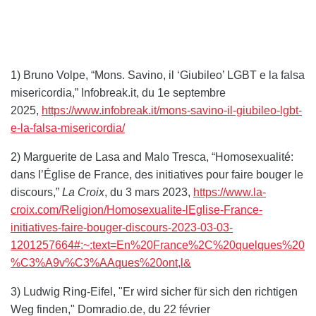
1) Bruno Volpe, “Mons. Savino, il ‘Giubileo’ LGBT e la falsa
misericordia,” Infobreak.it, du 1e septembre
2025,
https://www.infobreak.it/mons-savino-il-giubileo-lgbt-
e-la-falsa-misericordia/
2) Marguerite de Lasa and Malo Tresca, “Homosexualité:
dans l’Église de France, des initiatives pour faire bouger le
discours,”
La Croix
, du 3 mars 2023,
https://www.la-
croix.com/Religion/Homosexualite-lEglise-France-
initiatives-faire-bouger-discours-2023-03-03-
1201257664#:~:text=En%20France%2C%20quelques%20
%C3%A9v%C3%AAques%20ont,l&
3) Ludwig Ring-Eifel, "Er wird sicher für sich den richtigen
Weg finden," Domradio.de, du 22 février