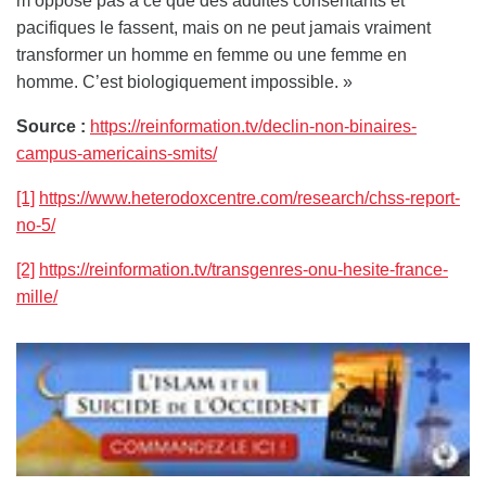
m’oppose pas à ce que des adultes consentants et
pacifiques le fassent, mais on ne peut jamais vraiment
transformer un homme en femme ou une femme en
homme. C’est biologiquement impossible. »
Source :
https://reinformation.tv/declin-non-binaires-
campus-americains-smits/
[1]
https://www.heterodoxcentre.com/research/chss-report-
no-5/
[2]
https://reinformation.tv/transgenres-onu-hesite-france-
mille/