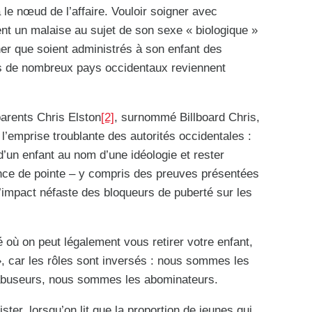
 le nœud de l’affaire. Vouloir soigner avec
nt un malaise au sujet de son sexe « biologique »
er que soient administrés à son enfant des
ls de nombreux pays occidentaux reviennent
parents Chris Elston
[2]
, surnommé Billboard Chris,
e l’emprise troublante des autorités occidentales :
 d’un enfant au nom d’une idéologie et rester
ence de pointe – y compris des preuves présentées
l’impact néfaste des bloqueurs de puberté sur les
ù on peut légalement vous retirer votre enfant,
», car les rôles sont inversés : nous sommes les
abuseurs, nous sommes les abominateurs.
ister, lorsqu’on lit que la proportion de jeunes qui