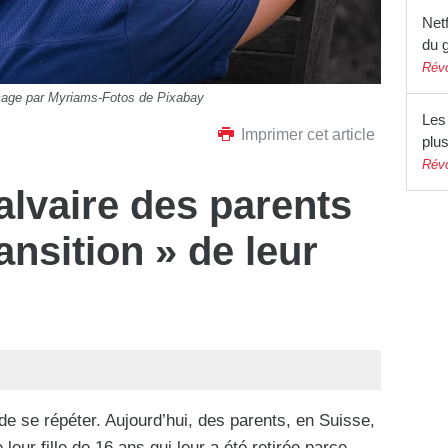
Netf
du 
Révo
mage par Myriams-Fotos de Pixabay
Les 
Imprimer cet article
plu
Révo
calvaire des parents
ransition » de leur
de se répéter. Aujourd’hui, des parents, en Suisse,
leur fille de 16 ans qui leur a été retirée parce