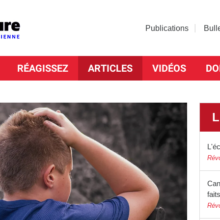
Publications
Bull
RÉAGISSEZ
ARTICLES
VIDÉOS
DO
L
L'éc
Révo
Can
fait
Révo