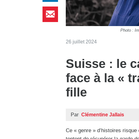
Photo : I
26 juillet 2024
Suisse : le 
face à la « t
fille
Par
Clémentine Jallais
Ce « genre » d’histoires risque 
tentent de récupérer la garde de 