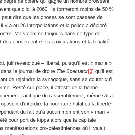
e degré de colère qui gagne un nombre croissant
vent que d’ici à 2060, ils formeront moins de 50 %
 peut dire que les choses se sont passées de
 y a eu 26 interpellations et la police a déploré
contre. Mais comme toujours dans ce type de
art des choses entre les provocations et la tonalité
, juif revendiqué – libéral, puisqu’il est « marié »
dans le journal de droite
The Spectator
[3]
qu’il est
vant de rejoindre la synagogue, sans se douter qu’il
rme. Resté sur place, il atteste de la bonne
iquement pacifique du rassemblement, même s’il a
posent d’interdire la nourriture halal ou la liberté
cependant du fait qu’à aucun moment son « mari »
iété pour port de kippa alors que la capitale
s manifestations pro-palestiniennes où il valait