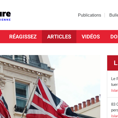
Publications
Bull
RÉAGISSEZ
ARTICLES
VIDÉOS
DO
L
Le P
tuer
Isla
83 0
per
Isla