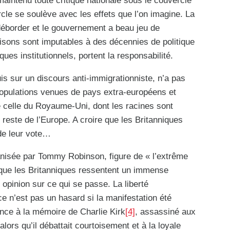
maintenu toute critique nationale sous le couvercle
cle se soulève avec les effets que l’on imagine. La
déborder et le gouvernement a beau jeu de
isons sont imputables à des décennies de politique
iques institutionnels, portent la responsabilité.
s sur un discours anti-immigrationniste, n’a pas
 populations venues de pays extra-européens et
de celle du Royaume-Uni, dont les racines sont
 reste de l’Europe. A croire que les Britanniques
de leur vote…
nisée par Tommy Robinson, figure de « l’extrême
ir que les Britanniques ressentent un immense
 opinion sur ce qui se passe. La liberté
ce n’est pas un hasard si la manifestation été
nce à la mémoire de Charlie Kirk
[4]
, assassiné aux
lors qu’il débattait courtoisement et à la loyale