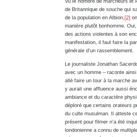
Vu le nombre de marcheurs et l
de Britannique de souche qui sa
de la population en Albion,
[2]
on
manière plutôt bonhomme. Oui, il
des actions violentes à son en
manifestation, il faut faire la p
générale d’un rassemblement.
Le journaliste Jonathan Sacerdoti
avec un homme – raconte ainsi 
allé faire un tour à la marche a
y aurait une affluence aussi éno
ambiance et du caractère phys
déploré que certains orateurs pro
du culte musulman. Il atteste 
présent pour filmer n’a été inqu
londonienne a connu de multiple