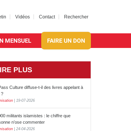
etin
Vidéos
Contact
Rechercher
N MENSUEL
FAIRE UN DON
IRE PLUS
ass Culture diffuse-t-il des livres appelant à
 ?
misation
|
19-07-2026
00 militants islamistes : le chiffre que
sonne n’ose commenter
misation
|
24-04-2026