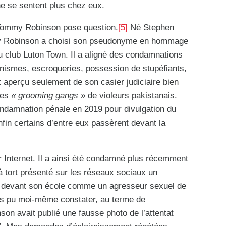
 ne se sentent plus chez eux.
 Tommy Robinson pose question.
[5]
Né Stephen
y Robinson a choisi son pseudonyme en hommage
u club Luton Town. Il a aligné des condamnations
anismes, escroqueries, possession de stupéfiants,
t aperçu seulement de son casier judiciaire bien
les
« grooming gangs »
de violeurs pakistanais.
ondamnation pénale en 2019 pour divulgation du
nfin certains d’entre eux passèrent devant la
ur Internet. Il a ainsi été condamné plus récemment
à tort présenté sur les réseaux sociaux un
ué devant son école comme un agresseur sexuel de
vais pu moi-même constater, au terme de
son avait publié une fausse photo de l’attentat