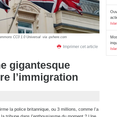
Ouv
acti
Isla
Mos
Commons CC0 1.0 Universal via -pxhere.com
inqu
Imprimer cet article
Isla
ne gigantesque
re l’immigration
irme la police britannique, ou 3 millions, comme l’a
à la tribune dans l’enthousiasme du moment ? Une